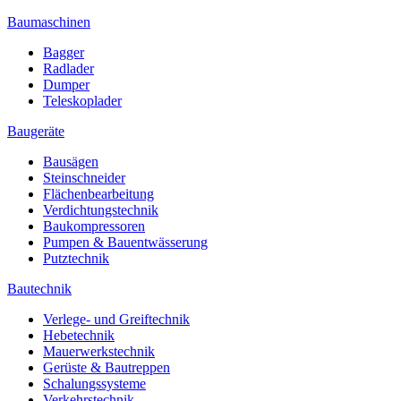
Baumaschinen
Bagger
Radlader
Dumper
Teleskoplader
Baugeräte
Bausägen
Steinschneider
Flächenbearbeitung
Verdichtungstechnik
Baukompressoren
Pumpen & Bauentwässerung
Putztechnik
Bautechnik
Verlege- und Greiftechnik
Hebetechnik
Mauerwerkstechnik
Gerüste & Bautreppen
Schalungssysteme
Verkehrstechnik