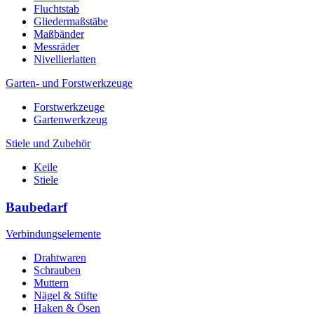
Fluchtstab
Gliedermaßstäbe
Maßbänder
Messräder
Nivellierlatten
Garten- und Forstwerkzeuge
Forstwerkzeuge
Gartenwerkzeug
Stiele und Zubehör
Keile
Stiele
Baubedarf
Verbindungselemente
Drahtwaren
Schrauben
Muttern
Nägel & Stifte
Haken & Ösen