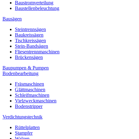
Baustromverteilung
Baustellenbeleuchtung
Bausägen
Steintrennsägen
Baukreissägen
Tischkreissägen
Stein-Bandsägen
Fliesentrennmaschinen
Brückensägen
Baupumpen & Pumpen
Bodenbearbeitung
Fräsmaschinen
Glättmaschinen
Schleifmaschinen
Vielzweckmaschinen
Bodenstripper
Verdichtungstechnik
Rüttelplatten
Stampfer
Walzen