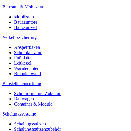
Bauzaun & Mobilzaun
Mobilzaun
Bauzauntore
Bauzaunzelt
Verkehrssicherung
Absperrbaken
Schrankenzaun
Fußplatten
Leitkegel
Warnleuchten
Betonleitwand
Baustelleneinrichtung
Schuttrohre und Zubehör
Bauwagen
Container & Module
Schalungssysteme
Schalungsstützen
Schalungsstützenzubehör