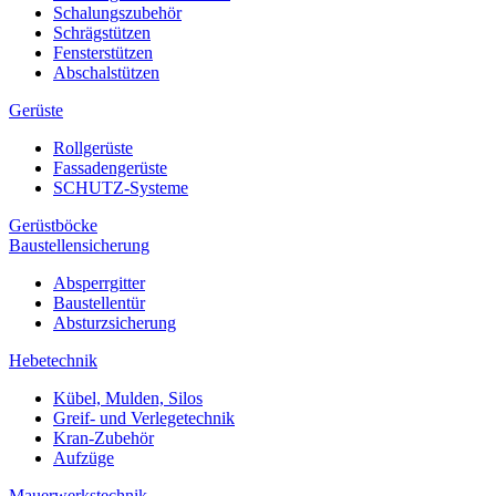
Schalungszubehör
Schrägstützen
Fensterstützen
Abschalstützen
Gerüste
Rollgerüste
Fassadengerüste
SCHUTZ-Systeme
Gerüstböcke
Baustellensicherung
Absperrgitter
Baustellentür
Absturzsicherung
Hebetechnik
Kübel, Mulden, Silos
Greif- und Verlegetechnik
Kran-Zubehör
Aufzüge
Mauerwerkstechnik