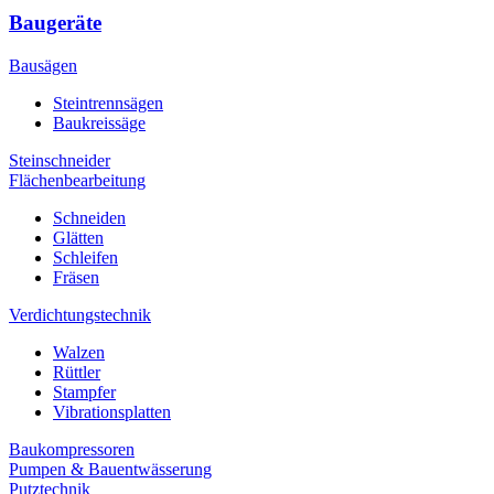
Baugeräte
Bausägen
Steintrennsägen
Baukreissäge
Steinschneider
Flächenbearbeitung
Schneiden
Glätten
Schleifen
Fräsen
Verdichtungstechnik
Walzen
Rüttler
Stampfer
Vibrationsplatten
Baukompressoren
Pumpen & Bauentwässerung
Putztechnik