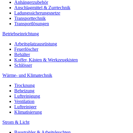
Anhängerzubehör
Anschlagmittel & Zurrtechnik
Ladungssicherungsnetze
Transporttechnik
Transportlösungen
Betriebseinrichtung
Arbeitsplatzausrüstung
Feuerlöscher
Behälter
Koffer, Kästen & Werkzeugkisten
Schlösser
Wärme- und Klimatechnik
Trocknung
Beheizung
Luftreinigung
Ventilation
Luftreiniger
Klimatisierung
Strom & Licht
Baustrahler & Arbeitsleuchten