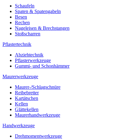
Schaufeln
Spaten & Spatengabeln
Besen
Rechen
Nageleisen & Brechstangen
Stoßscharren
Pflastertechnik
Abziehtechnik
Pflasterwerkzeuge
Gummi- und Schonhämmer
Maurerwerkzeuge
Maurer-/Schlagschnüre
Reibebretter
Kartätschen
Kellen
Glättekellen
Maurerhandwerkzeuge
Handwerkzeuge
Drehmomentwerkzeuge