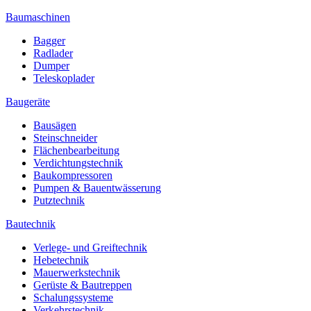
Baumaschinen
Bagger
Radlader
Dumper
Teleskoplader
Baugeräte
Bausägen
Steinschneider
Flächenbearbeitung
Verdichtungstechnik
Baukompressoren
Pumpen & Bauentwässerung
Putztechnik
Bautechnik
Verlege- und Greiftechnik
Hebetechnik
Mauerwerkstechnik
Gerüste & Bautreppen
Schalungssysteme
Verkehrstechnik