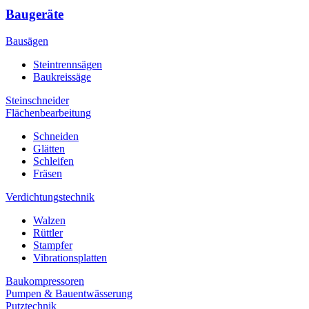
Baugeräte
Bausägen
Steintrennsägen
Baukreissäge
Steinschneider
Flächenbearbeitung
Schneiden
Glätten
Schleifen
Fräsen
Verdichtungstechnik
Walzen
Rüttler
Stampfer
Vibrationsplatten
Baukompressoren
Pumpen & Bauentwässerung
Putztechnik