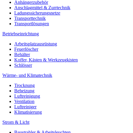
Anhängerzubehör
Anschlagmittel & Zurrtechnik
Ladungssicherungsnetze
Transporttechnik
Transportlösungen
Betriebseinrichtung
Arbeitsplatzausrüstung
Feuerlöscher
Behälter
Koffer, Kästen & Werkzeugkisten
Schlösser
Wärme- und Klimatechnik
Trocknung
Beheizung
Luftreinigung
Ventilation
Luftreiniger
Klimatisierung
Strom & Licht
Baustrahler & Arbeitsleuchten