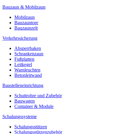
Bauzaun & Mobilzaun
Mobilzaun
Bauzauntore
Bauzaunzelt
Verkehrssicherung
Absperrbaken
Schrankenzaun
Fußplatten
Leitkegel
Warnleuchten
Betonleitwand
Baustelleneinrichtung
Schuttrohre und Zubehör
Bauwagen
Container & Module
Schalungssysteme
Schalungsstützen
Schalungsstützenzubehör