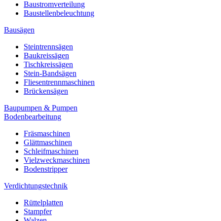
Baustromverteilung
Baustellenbeleuchtung
Bausägen
Steintrennsägen
Baukreissägen
Tischkreissägen
Stein-Bandsägen
Fliesentrennmaschinen
Brückensägen
Baupumpen & Pumpen
Bodenbearbeitung
Fräsmaschinen
Glättmaschinen
Schleifmaschinen
Vielzweckmaschinen
Bodenstripper
Verdichtungstechnik
Rüttelplatten
Stampfer
Walzen