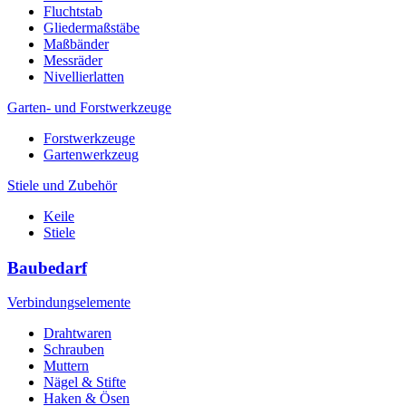
Fluchtstab
Gliedermaßstäbe
Maßbänder
Messräder
Nivellierlatten
Garten- und Forstwerkzeuge
Forstwerkzeuge
Gartenwerkzeug
Stiele und Zubehör
Keile
Stiele
Baubedarf
Verbindungselemente
Drahtwaren
Schrauben
Muttern
Nägel & Stifte
Haken & Ösen