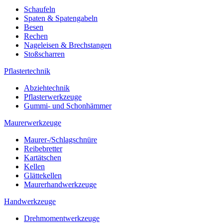
Schaufeln
Spaten & Spatengabeln
Besen
Rechen
Nageleisen & Brechstangen
Stoßscharren
Pflastertechnik
Abziehtechnik
Pflasterwerkzeuge
Gummi- und Schonhämmer
Maurerwerkzeuge
Maurer-/Schlagschnüre
Reibebretter
Kartätschen
Kellen
Glättekellen
Maurerhandwerkzeuge
Handwerkzeuge
Drehmomentwerkzeuge