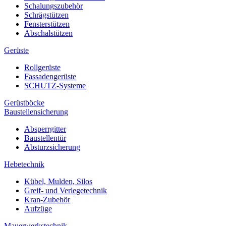
Schalungszubehör
Schrägstützen
Fensterstützen
Abschalstützen
Gerüste
Rollgerüste
Fassadengerüste
SCHUTZ-Systeme
Gerüstböcke
Baustellensicherung
Absperrgitter
Baustellentür
Absturzsicherung
Hebetechnik
Kübel, Mulden, Silos
Greif- und Verlegetechnik
Kran-Zubehör
Aufzüge
Mauerwerkstechnik