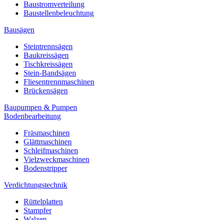
Baustromverteilung
Baustellenbeleuchtung
Bausägen
Steintrennsägen
Baukreissägen
Tischkreissägen
Stein-Bandsägen
Fliesentrennmaschinen
Brückensägen
Baupumpen & Pumpen
Bodenbearbeitung
Fräsmaschinen
Glättmaschinen
Schleifmaschinen
Vielzweckmaschinen
Bodenstripper
Verdichtungstechnik
Rüttelplatten
Stampfer
Walzen