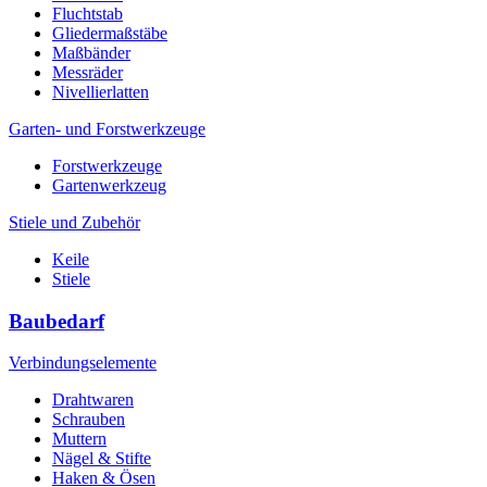
Fluchtstab
Gliedermaßstäbe
Maßbänder
Messräder
Nivellierlatten
Garten- und Forstwerkzeuge
Forstwerkzeuge
Gartenwerkzeug
Stiele und Zubehör
Keile
Stiele
Baubedarf
Verbindungselemente
Drahtwaren
Schrauben
Muttern
Nägel & Stifte
Haken & Ösen