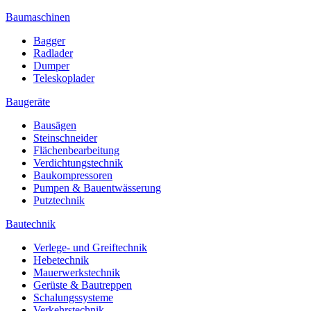
Baumaschinen
Bagger
Radlader
Dumper
Teleskoplader
Baugeräte
Bausägen
Steinschneider
Flächenbearbeitung
Verdichtungstechnik
Baukompressoren
Pumpen & Bauentwässerung
Putztechnik
Bautechnik
Verlege- und Greiftechnik
Hebetechnik
Mauerwerkstechnik
Gerüste & Bautreppen
Schalungssysteme
Verkehrstechnik