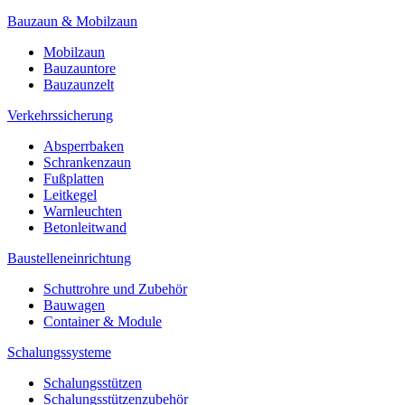
Bauzaun & Mobilzaun
Mobilzaun
Bauzauntore
Bauzaunzelt
Verkehrssicherung
Absperrbaken
Schrankenzaun
Fußplatten
Leitkegel
Warnleuchten
Betonleitwand
Baustelleneinrichtung
Schuttrohre und Zubehör
Bauwagen
Container & Module
Schalungssysteme
Schalungsstützen
Schalungsstützenzubehör