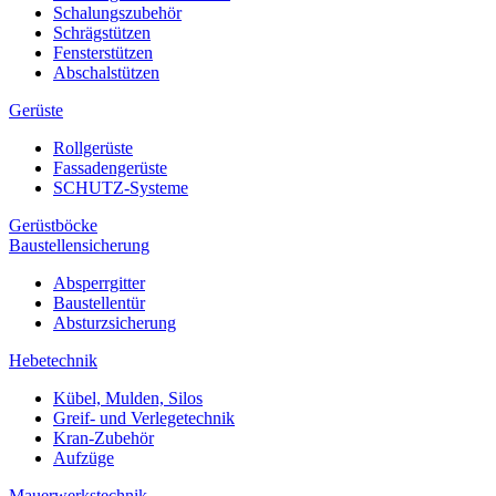
Schalungszubehör
Schrägstützen
Fensterstützen
Abschalstützen
Gerüste
Rollgerüste
Fassadengerüste
SCHUTZ-Systeme
Gerüstböcke
Baustellensicherung
Absperrgitter
Baustellentür
Absturzsicherung
Hebetechnik
Kübel, Mulden, Silos
Greif- und Verlegetechnik
Kran-Zubehör
Aufzüge
Mauerwerkstechnik