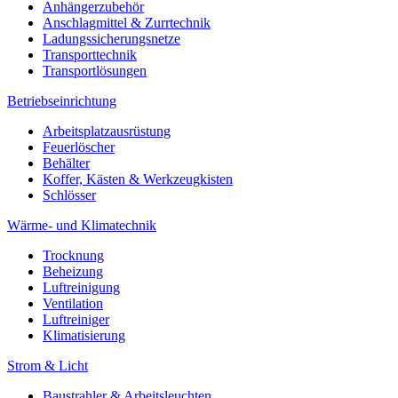
Anhängerzubehör
Anschlagmittel & Zurrtechnik
Ladungssicherungsnetze
Transporttechnik
Transportlösungen
Betriebseinrichtung
Arbeitsplatzausrüstung
Feuerlöscher
Behälter
Koffer, Kästen & Werkzeugkisten
Schlösser
Wärme- und Klimatechnik
Trocknung
Beheizung
Luftreinigung
Ventilation
Luftreiniger
Klimatisierung
Strom & Licht
Baustrahler & Arbeitsleuchten