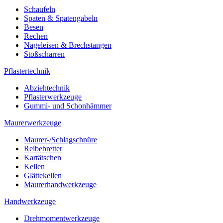
Schaufeln
Spaten & Spatengabeln
Besen
Rechen
Nageleisen & Brechstangen
Stoßscharren
Pflastertechnik
Abziehtechnik
Pflasterwerkzeuge
Gummi- und Schonhämmer
Maurerwerkzeuge
Maurer-/Schlagschnüre
Reibebretter
Kartätschen
Kellen
Glättekellen
Maurerhandwerkzeuge
Handwerkzeuge
Drehmomentwerkzeuge