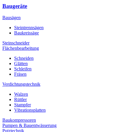
Baugeräte
Bausägen
Steintrennsägen
Baukreissäge
Steinschneider
Flächenbearbeitung
Schneiden
Glätten
Schleifen
Fräsen
Verdichtungstechnik
Walzen
Rüttler
Stampfer
Vibrationsplatten
Baukompressoren
Pumpen & Bauentwässerung
Putztechnik