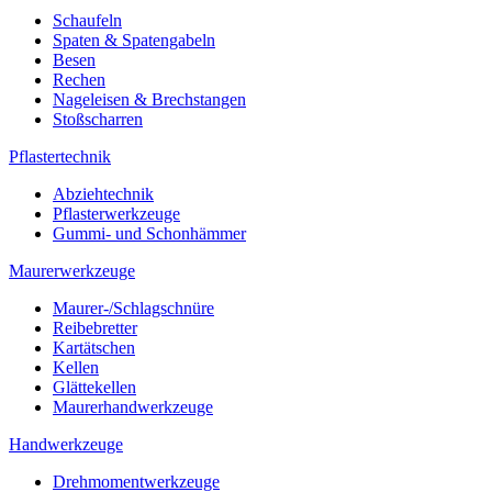
Schaufeln
Spaten & Spatengabeln
Besen
Rechen
Nageleisen & Brechstangen
Stoßscharren
Pflastertechnik
Abziehtechnik
Pflasterwerkzeuge
Gummi- und Schonhämmer
Maurerwerkzeuge
Maurer-/Schlagschnüre
Reibebretter
Kartätschen
Kellen
Glättekellen
Maurerhandwerkzeuge
Handwerkzeuge
Drehmomentwerkzeuge