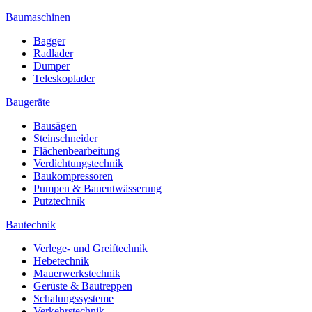
Baumaschinen
Bagger
Radlader
Dumper
Teleskoplader
Baugeräte
Bausägen
Steinschneider
Flächenbearbeitung
Verdichtungstechnik
Baukompressoren
Pumpen & Bauentwässerung
Putztechnik
Bautechnik
Verlege- und Greiftechnik
Hebetechnik
Mauerwerkstechnik
Gerüste & Bautreppen
Schalungssysteme
Verkehrstechnik