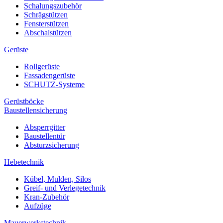
Schalungszubehör
Schrägstützen
Fensterstützen
Abschalstützen
Gerüste
Rollgerüste
Fassadengerüste
SCHUTZ-Systeme
Gerüstböcke
Baustellensicherung
Absperrgitter
Baustellentür
Absturzsicherung
Hebetechnik
Kübel, Mulden, Silos
Greif- und Verlegetechnik
Kran-Zubehör
Aufzüge
Mauerwerkstechnik