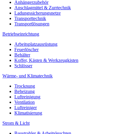
Anhängerzubehör
Anschlagmittel & Zurrtechnik
Ladungssicherungsnetze
Transporttechnik
Transportlösungen
Betriebseinrichtung
Arbeitsplatzausrüstung
Feuerlöscher
Behälter
Koffer, Kästen & Werkzeugkisten
Schlösser
Wärme- und Klimatechnik
Trocknung
Beheizung
Luftreinigung
Ventilation
Luftreiniger
Klimatisierung
Strom & Licht
Baustrahler & Arbeitsleuchten