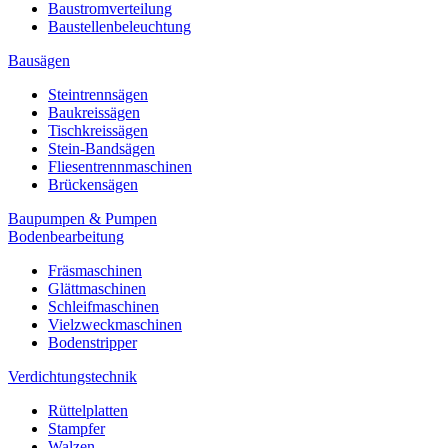
Baustromverteilung
Baustellenbeleuchtung
Bausägen
Steintrennsägen
Baukreissägen
Tischkreissägen
Stein-Bandsägen
Fliesentrennmaschinen
Brückensägen
Baupumpen & Pumpen
Bodenbearbeitung
Fräsmaschinen
Glättmaschinen
Schleifmaschinen
Vielzweckmaschinen
Bodenstripper
Verdichtungstechnik
Rüttelplatten
Stampfer
Walzen