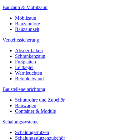
Bauzaun & Mobilzaun
Mobilzaun
Bauzauntore
Bauzaunzelt
Verkehrssicherung
Absperrbaken
Schrankenzaun
Fußplatten
Leitkegel
Warnleuchten
Betonleitwand
Baustelleneinrichtung
Schuttrohre und Zubehör
Bauwagen
Container & Module
Schalungssysteme
Schalungsstützen
Schalungsstützenzubehör