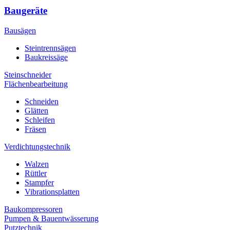
Baugeräte
Bausägen
Steintrennsägen
Baukreissäge
Steinschneider
Flächenbearbeitung
Schneiden
Glätten
Schleifen
Fräsen
Verdichtungstechnik
Walzen
Rüttler
Stampfer
Vibrationsplatten
Baukompressoren
Pumpen & Bauentwässerung
Putztechnik