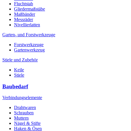
Fluchtstab
Gliedermaßstäbe
Maßbänder
Messräder
Nivellierlatten
Garten- und Forstwerkzeuge
Forstwerkzeuge
Gartenwerkzeug
Stiele und Zubehör
Keile
Stiele
Baubedarf
Verbindungselemente
Drahtwaren
Schrauben
Muttern
Nägel & Stifte
Haken & Ösen